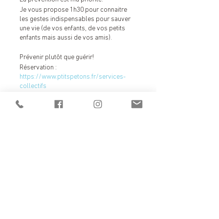
Je vous propose 1h30 pour connaitre
les gestes indispensables pour sauver
une vie (de vos enfants, de vos petits
enfants mais aussi de vos amis).
Prévenir plutôt que guérir!
Réservation :
https://www.ptitspetons.fr/services-
collectifs
Céline BREYTON
________________________________________
Billets
_
Accompagnatrice experte en périnatalité
Infirmière Puéricultrice de métier
Consultante sommeil
Vente expirée
________________________________________
Type de billet
_
une place adulte
L'accompagnement dès la naissance
jusqu'à 6 ans
Sommeil, gestes urgences, reflux, pleurs,
Plus d'info
gestions émotions, allaitement artificiel
et maternel, diversification alimentaire
Prix