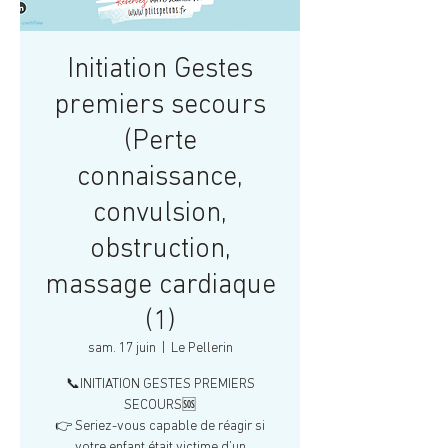
Initiation Gestes
premiers secours
(Perte
connaissance,
convulsion,
obstruction,
massage cardiaque
(1)
sam. 17 juin
  |  
Le Pellerin
📞INITIATION GESTES PREMIERS
SECOURS🆘
👉 Seriez-vous capable de réagir si
votre enfant était victime d’un