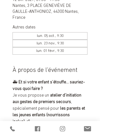
Nantes, 3 PLACE GENEVIÈVE DE
GAULLE-ANTHONIOZ, 44300 Nantes,
France
Autres dates
lun. 05 oct., 9:30
lun. 23 nov., 9:30
lun. 01 févr., 9:30
À propos de l'événement
🚑 
Et si votre enfant s’étouffe… sauriez-
vous quoi faire ?
Je vous propose un 
atelier d’initiation 
aux gestes de premiers secours
, 
spécialement pensé pour 
les parents et 
les jeunes enfants (nourrissons 
inclus)
 👶
Pendant 
2 heures
, vous apprendrez les 
gestes essentiels pour réagir face à :